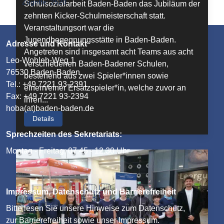
Zugriffe: 2520
Schulsozialarbeit Baden-Baden das Jubiläum der
zehnten Kicker-Schulmeisterschaft statt.
Veranstaltungsort war die
Jugendbegegnungsstätte in Baden-Baden.
Adresse und Kontakt
Angetreten sind insgesamt acht Teams aus acht
Leo-Wohleb-Weg 1
verschiedenen Baden-Badener Schulen,
76530 Baden-Baden
bestehend aus zwei Spieler*innen sowie
Tel.: +49 7221 93-2391
einem/einer Ersatzspieler*in, welche zuvor an
Fax: +49 7221 93-2394
ihren...
hoba(at)baden-baden.de
Details
Sprechzeiten des Sekretariats:
Montag - Freitag: 07.45 - 12.30 Uhr
Impressum, Datenschutz und Barrierefreiheit
Bitte lesen Sie unsere
Hinweise zum Datenschutz
,
zur
Barrierefreiheit
sowie unser
Impressum
.