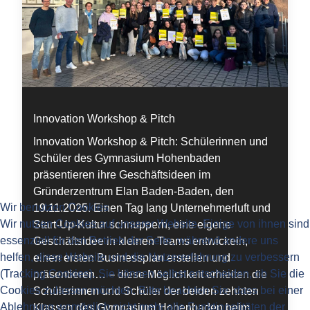
Innovation Workshop & Pitch
Innovation Workshop & Pitch: Schülerinnen und
Schüler des Gymnasium Hohenbaden
präsentieren ihre Geschäftsideen im
Gründerzentrum Elan Baden-Baden, den
Wir benutzen Cookies
19.11.2025. Einen Tag lang Unternehmerluft und
Wir nutzen Cookies auf unserer Website. Einige von ihnen sind
Start-Up-Kultur schnuppern, eine eigene
essenziell für den Betrieb der Seite, während andere uns
Geschäftsidee in kleinen Teams entwickeln,
helfen, diese Website und die Nutzererfahrung zu verbessern
einen ersten Businessplan erstellen und
(Tracking Cookies). Sie können selbst entscheiden, ob Sie die
präsentieren… – diese Möglichkeit erhielten die
Cookies zulassen möchten. Bitte beachten Sie, dass bei einer
Schülerinnen und Schüler der beiden zehnten
Ablehnung womöglich nicht mehr alle Funktionalitäten der
Klassen des Gymnasium Hohenbaden beim