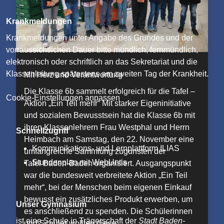
Krankmeldungen
Krankmeldungen unter Angabe des Grundes und der
vorraussichtlichen Dauer bitte mündlich, fernmündlich,
elektronisch oder schriftlich an das Sekretariat und die
Klassenleitung spätestens am zweiten Tag der Krankheit.
Mit Herz und Verantwortung
Die Klasse 6b sammelt erfolgreich für die Tafel –
Cookie-Einstellungen anpassen
Aktion „Ein Teil mehr“ Mit starker Eigeninitiative
und sozialem Bewusstsein hat die Klasse 6b mit
ihren Klassenlehrern Frau Westphal und Herrn
Schnellzugriff
Heimbach am Samstag, den 22. November eine
Kommunikations- und Lernplattform ILIAS
umfangreiche Sammlung zugunsten der
Stundenplan mit WebUntis
Tafel Baden-Baden organisiert. Ausgangspunkt
war die bundesweit verbreitete Aktion „Ein Teil
mehr“, bei der Menschen beim eigenen Einkauf
bewusst ein zusätzliches Produkt erwerben, um
Unser Gymnasium
es anschließend zu spenden. Die Schülerinnen
ist eine Schule in Trägerschaft der
Stadt Baden-
und Schüler wollten diese...