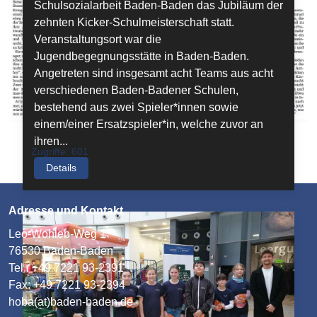
Schulsozialarbeit Baden-Baden das Jubiläum der
zehnten Kicker-Schulmeisterschaft statt.
Veranstaltungsort war die
Jugendbegegnungsstätte in Baden-Baden.
Angetreten sind insgesamt acht Teams aus acht
verschiedenen Baden-Badener Schulen,
bestehend aus zwei Spieler*innen sowie
einem/einer Ersatzspieler*in, welche zuvor an
ihren...
Zugriffe: 601
Details
Adresse und Kontakt
Leo-Wohleb-Weg 1
76530 Baden-Baden
Tel.: +49 7221 93-2391
Fax: +49 7221 93-2394
hoba(at)baden-baden.de