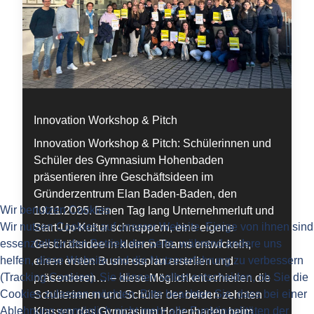
Innovation Workshop & Pitch
Innovation Workshop & Pitch: Schülerinnen und
Schüler des Gymnasium Hohenbaden
präsentieren ihre Geschäftsideen im
Gründerzentrum Elan Baden-Baden, den
Wir benutzen Cookies
19.11.2025. Einen Tag lang Unternehmerluft und
Wir nutzen Cookies auf unserer Website. Einige von ihnen sind
Start-Up-Kultur schnuppern, eine eigene
essenziell für den Betrieb der Seite, während andere uns
Geschäftsidee in kleinen Teams entwickeln,
helfen, diese Website und die Nutzererfahrung zu verbessern
einen ersten Businessplan erstellen und
(Tracking Cookies). Sie können selbst entscheiden, ob Sie die
präsentieren… – diese Möglichkeit erhielten die
Cookies zulassen möchten. Bitte beachten Sie, dass bei einer
Schülerinnen und Schüler der beiden zehnten
Ablehnung womöglich nicht mehr alle Funktionalitäten der
Klassen des Gymnasium Hohenbaden beim