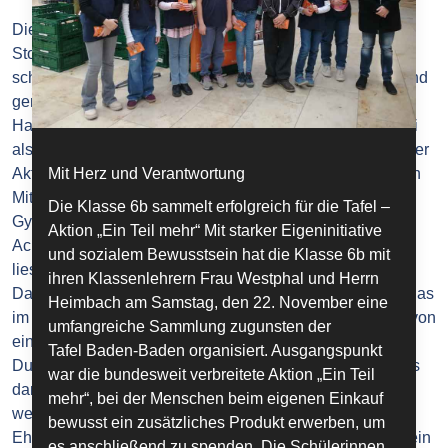
Die Stadt Baden-Baden hat dem „Arbeitskreis
Stolpersteine" und der Aktion „Baden-Baden liest und
schreibt ein Buch“ den Ehrenamtspreis für besonderes und
gemeinschaftliches Engagement verliehen. Frau Rita
Hampp, die den Preis entgegennahm, versteht sich dabei
als Stellvertreterin für alle, die sich 2018 im Rahmen dieser
Mit Herz und Verantwortung
Aktion beteiligt haben und teilt die Auszeichnung mit allen
Mitwirkenden. Dazu gehört auch die Klasse 10b des
Die Klasse 6b sammelt erfolgreich für die Tafel –
Gymnasiums Hohenbaden, die damals noch als
Aktion „Ein Teil mehr“ Mit starker Eigeninitiative
Achtklässler bei der Eröffnung der Aktion „Baden-Baden
und sozialem Bewusstsein hat die Klasse 6b mit
liest ein Buch“ aktiv mitgewirkt hat. Szenische
ihren Klassenlehrern Frau Westphal und Herrn
Darstellungen aus Gehard Durlachers Buch „Ertrinken“, das
Heimbach am Samstag, den 22. November eine
im Deutschunterricht erarbeitet wurde, intensivierten die von
umfangreiche Sammlung zugunsten der
einem Schauspieler vorgetragenen Auszüge aus
Tafel Baden-Baden organisiert. Ausgangspunkt
Durlachers Werk. Wir freuen uns mit Frau Hampp, die uns
war die bundesweit verbreitete Aktion „Ein Teil
damals auch im Unterricht besuchte, über diese sehr
mehr“, bei der Menschen beim eigenen Einkauf
wertschätzende Geste der Stadt Baden-Baden.
bewusst ein zusätzliches Produkt erwerben, um
Ehrenamtliches Engagement ist in unserer Gesellschaft ein
es anschließend zu spenden. Die Schülerinnen