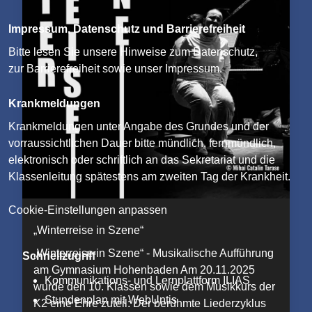
Impressum, Datenschutz und Barrierefreiheit
Bitte lesen Sie unsere
Hinweise zum Datenschutz
,
zur
Barrierefreiheit
sowie unser
Impressum
.
Krankmeldungen
Krankmeldungen unter Angabe des Grundes und der
vorraussichtlichen Dauer bitte mündlich, fernmündlich,
elektronisch oder schriftlich an das Sekretariat und die
Klassenleitung spätestens am zweiten Tag der Krankheit.
Cookie-Einstellungen anpassen
„Winterreise in Szene“
„Winterreise in Szene“ - Musikalische Aufführung
Schnellzugriff
am Gymnasium Hohenbaden Am 20.11.2025
Kommunikations- und Lernplattform ILIAS
wurde den 10. Klassen sowie dem Musikkurs der
Stundenplan mit WebUntis
K2 eine Ehre zuteil: Der berühmte Liederzyklus