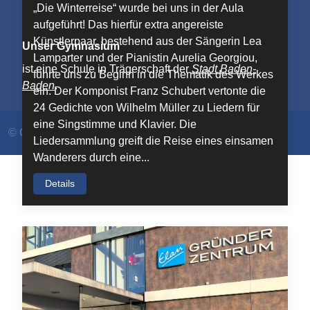
„Die Winterreise“ wurde bei uns in der Aula
aufgeführt! Das hierfür extra angereiste
Künstlerpaar, bestehend aus der Sängerin Lea
Unser Gymnasium
Lamparter und der Pianistin Aurelia Georgiou,
ist eine Schule in Trägerschaft der
Stadt Baden-
führte uns zu Beginn in die Thematik des Werkes
Baden
.
ein. Der Komponist Franz Schubert vertonte die
24 Gedichte von Wilhelm Müller zu Liedern für
eine Singstimme und Klavier. Die
©
Gymnasium Hohenbaden 2026
Liedersammlung greift die Reise eines einsamen
Wanderers durch eine...
Details