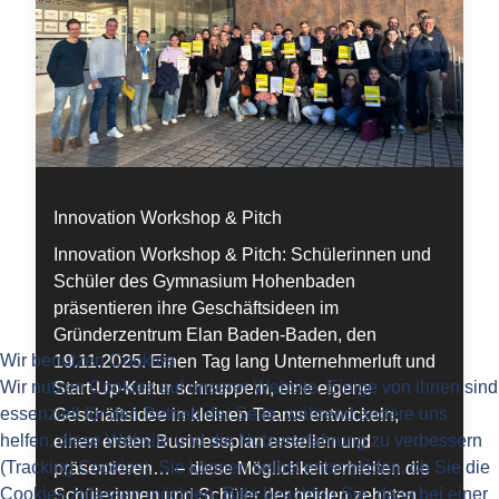
Innovation Workshop & Pitch
Innovation Workshop & Pitch: Schülerinnen und
Schüler des Gymnasium Hohenbaden
präsentieren ihre Geschäftsideen im
Gründerzentrum Elan Baden-Baden, den
Wir benutzen Cookies
19.11.2025. Einen Tag lang Unternehmerluft und
Wir nutzen Cookies auf unserer Website. Einige von ihnen sind
Start-Up-Kultur schnuppern, eine eigene
essenziell für den Betrieb der Seite, während andere uns
Geschäftsidee in kleinen Teams entwickeln,
helfen, diese Website und die Nutzererfahrung zu verbessern
einen ersten Businessplan erstellen und
(Tracking Cookies). Sie können selbst entscheiden, ob Sie die
präsentieren… – diese Möglichkeit erhielten die
Cookies zulassen möchten. Bitte beachten Sie, dass bei einer
Schülerinnen und Schüler der beiden zehnten