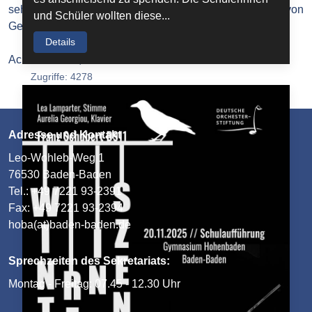
sehr wichtiger Baustein des Gelingens und Bereicherns von
und Schüler wollten diese...
Gemeinschaft.
Details
Achim Fessler, 4.11.2019
Zugriffe: 4278
Adresse und Kontakt
Leo-Wohleb-Weg 1
76530 Baden-Baden
Tel.: +49 7221 93-2391
Fax: +49 7221 93-2394
hoba(at)baden-baden.de
Sprechzeiten des Sekretariats:
Montag - Freitag: 07.45 - 12.30 Uhr