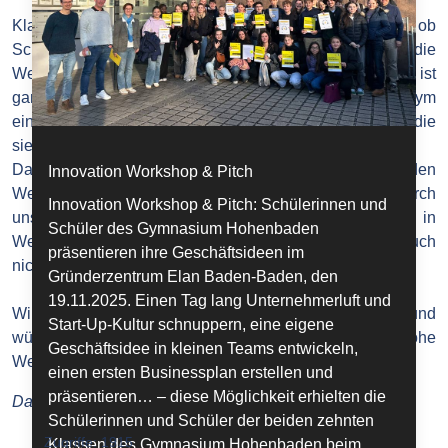
Klassenintern spielen wir alle Weihnachtswichtel: Egal ob
Schrott-Wichteln oder normales Wichteln, die
Weihnachtsstimmung liegt einfach in der Luft!Das Prinzip ist
ganz einfach: Alle Schüler*innen der Klasse ziehen anonym
ein Kärtchen mit dem Namen einer anderen Person, für die
sie dann ein kleines Wichtelgeschenk mitbringen.
Das Wichteln findet am letzten Schultag vor den
Innovation Workshop & Pitch
Weihnachtsferien statt - wer bis dahin noch nicht durch
Innovation Workshop & Pitch: Schülerinnen und
unsere Hoba-Weihnachtspropaganda in
Schüler des Gymnasium Hohenbaden
Weihnachtsstimmung gekommen ist, dem können wir auch
präsentieren ihre Geschäftsideen im
nicht helfen...
Gründerzentrum Elan Baden-Baden, den
19.11.2025. Einen Tag lang Unternehmerluft und
Wir freuen uns auf die gemeinsame Weihnachtszeit und
Start-Up-Kultur schnuppern, eine eigene
wünschen allen eine besinnliche Adventszeit, frohe
Geschäftsidee in kleinen Teams entwickeln,
Weihnachten und einen guten Rutsch ins neue Jahr!
einen ersten Businessplan erstellen und
präsentieren… – diese Möglichkeit erhielten die
Daniil Wenzel, Hoba-News
Schülerinnen und Schüler der beiden zehnten
Zugriffe: 1915
Klassen des Gymnasium Hohenbaden beim