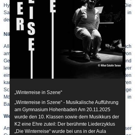
Hygieneartikel, Spielsachen und Kleidung. Die
Sammelstellen befinden sich im Foyer der Schule und in
den Klassenzimmern.
Nikolaus-Aktion
Alle Jahre wieder kommt der Nikolaus ins Hoba! Pünktlich
am 06.12. erscheinen die Schoko-Nikoläuse - wie von
Geisterhand - in allen Klassen. Die Freude ist groß und
leicht zu bereiten: einfach vorher bei der SMV im Foyer
einen Umschlag mit Namen und Klasse des Beschenkten
kaufen und abgeben. In Zusammenarbeit mit anderen
Schulen in Baden-Baden haben wir die einmalige
„Winterreise in Szene“
Möglichkeit, die Nikoläuse auch an andere Schulen in
„Winterreise in Szene“ - Musikalische Aufführung
Baden-Baden zu verschicken.
am Gymnasium Hohenbaden Am 20.11.2025
Weihnachtsgottesdienst
wurde den 10. Klassen sowie dem Musikkurs der
K2 eine Ehre zuteil: Der berühmte Liederzyklus
Am letzten Schultag vor den Weihnachtsferien lädt unser
„Die Winterreise“ wurde bei uns in der Aula