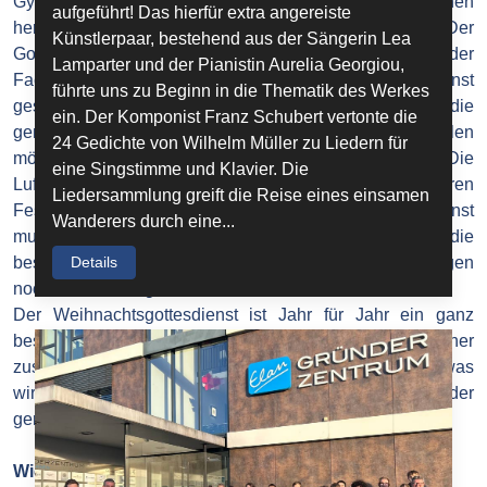
Gymnasium alle Schüler*innen, Eltern und Lehrer*innen
aufgeführt! Das hierfür extra angereiste
herzlich zum traditionellen Weihnachtsgottesdienst ein.Der
Künstlerpaar, bestehend aus der Sängerin Lea
Gottesdienst findet in der Spitalkirche statt und wird von der
Lamparter und der Pianistin Aurelia Georgiou,
Fachschaft Religion als ökumenischer Gottesdienst
führte uns zu Beginn in die Thematik des Werkes
gestaltet. Das schöne Angebot richtet sich an alle, die
ein. Der Komponist Franz Schubert vertonte die
gemeinsam die Vorfreude auf das Weihnachtsfest teilen
24 Gedichte von Wilhelm Müller zu Liedern für
möchten. Es gibt Lesungen, eine Predigt und Fürbitten.Die
eine Singstimme und Klavier. Die
Luft ist erfüllt vom Zauber dieses besonderen
Liedersammlung greift die Reise eines einsamen
Festes.Außerdem wird der gesamte Gottesdienst
Wanderers durch eine...
musikalisch von der Orgel begleitet, so dass sich die
Details
besinnlichen Weihnachtslieder mit den festlichen Klängen
noch schöner singen lassen.
Der Weihnachtsgottesdienst ist Jahr für Jahr ein ganz
besonderes Ereignis, das uns als Schulgemeinschaft näher
zusammenrücken lässt, weil wir daran erinnert werden, was
wirklich wichtig ist: Gemeinschaft, Nächstenliebe und der
gemeinsame Glaube.
Wichteln