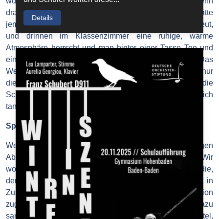
wunderbaren Moment im Unterricht entgehen lassen, wenn
draußen der Schnee in riesigen Flocken fällt, als hätte
Details
jemand Daunen über den ganzen weiten Himmel verstreut,
und drinnen im Klassenzimmer eine ruhige, warme
Atmosphäre herrscht und man hinter einer Tasse Tee und
ein paar Keksen sitzt und mit der Lehrer*in plaudert. Das
Weihnachtsgefühl ist fast zum Greifen nah. Man müsste nur
die Hand ausstrecken und sie ergreifen, wie die
Schneeflocken, die hinter dem Fenster unaufhörlich
tanzen...
Spendenaktionen
Weihnachten ist die Zeit des Schenkens. Am Heiligen
Abend strahlen die Gesichter der Kinder vor Freude. Wir
wollen, dass es allen so geht! Deshalb denken wir an die,
denen es nicht so gut geht. Unsere Schule organisiert in
Zusammenarbeit mit der SMV eine Spendenaktion
zugunsten der örtlichen Tafel und eines Kinderheims. Dazu
sammeln Schüler und Lehrer haltbare Lebensmittel,