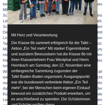
besondere Atmosphäre und ein besonders gemütliches
Miteinander, für das besondere Weihnachtsgefühl eben!
Schon Anfang Dezember wird dieses Projekt immer ins
Leben gerufen. Die Vorbereitungen beginnen. Alles brodelt.
Schüler*innen, Lehrer*innen und Eltern bringen gemeinsam
Dekorationen mit und gestalten liebevoll die Räume mit
Mit Herz und Verantwortung
Lichtern, Girlanden, Sternen und eventuell sogar echten
Die Klasse 6b sammelt erfolgreich für die Tafel –
Tannenbäumen. Der Kreativität sind kaum Grenzen gesetzt.
Aktion „Ein Teil mehr“ Mit starker Eigeninitiative
Müssen wir auch nicht, denn jeder Raum wird von der Jury
und sozialem Bewusstsein hat die Klasse 6b mit
individuell bewertet und der Gewinner erhält dann den
ihren Klassenlehrern Frau Westphal und Herrn
Hauptpreis, der vom Eisgutschein für jede Schüler*in bis
Heimbach am Samstag, den 22. November eine
hin zu einem gemeinsamen Ausflug reichen kann.
umfangreiche Sammlung zugunsten der
Wir werden diese schöne Aktion auf jeden Fall
Tafel Baden-Baden organisiert. Ausgangspunkt
weiterführen. Das Schmücken der Klassenräume hat nicht
war die bundesweit verbreitete Aktion „Ein Teil
nur dekorative Zwecke, sondern es steckt viel mehr
mehr“, bei der Menschen beim eigenen Einkauf
dahinter: Es fördert den gemeinsamen Zusammenhalt der
bewusst ein zusätzliches Produkt erwerben, um
Klassen und schafft eine sehr warme und einladende
es anschließend zu spenden. Die Schülerinnen
Lernatmosphäre. Denn wer will sich schon so einen
und Schüler wollten diese...