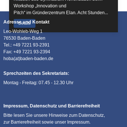
Workshop „Innovation und
Pitch“ im Gründerzentrum Elan. Acht Stunden...
Adresse und Kontakt
Details
Leo-Wohleb-Weg 1
76530 Baden-Baden
Tel.: +49 7221 93-2391
Fax: +49 7221 93-2394
hoba(at)baden-baden.de
Sprechzeiten des Sekretariats:
Montag - Freitag: 07.45 - 12.30 Uhr
Impressum, Datenschutz und Barrierefreiheit
Bitte lesen Sie unsere
Hinweise zum Datenschutz
,
zur
Barrierefreiheit
sowie unser
Impressum
.