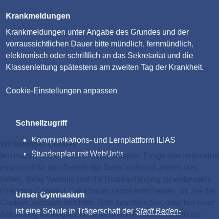
Krankmeldungen
Krankmeldungen unter Angabe des Grundes und der
vorraussichtlichen Dauer bitte mündlich, fernmündlich,
elektronisch oder schriftlich an das Sekretariat und die
Klassenleitung spätestens am zweiten Tag der Krankheit.
Cookie-Einstellungen anpassen
Schnellzugriff
Kommunikations- und Lernplattform ILIAS
Wir benutzen Cookies
Stundenplan mit WebUntis
Wir nutzen Cookies auf unserer Website. Einige von ihnen sind
essenziell für den Betrieb der Seite, während andere uns
helfen, diese Website und die Nutzererfahrung zu verbessern
(Tracking Cookies). Sie können selbst entscheiden, ob Sie die
Unser Gymnasium
Cookies zulassen möchten. Bitte beachten Sie, dass bei einer
ist eine Schule in Trägerschaft der
Stadt Baden-
Ablehnung womöglich nicht mehr alle Funktionalitäten der