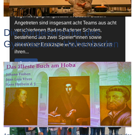
zehnten Kicker-Schulmeisterschaft statt.
Veranstaltungsort war die
Jugendbegegnungsstätte in Baden-Baden.
Angetreten sind insgesamt acht Teams aus acht
Die Vorgeschichte des
verschiedenen Baden-Badener Schulen,
bestehend aus zwei Spieler*innen sowie
Gymnasiums Hohenbaden
einem/einer Ersatzspieler*in, welche zuvor an
ihren...
Details