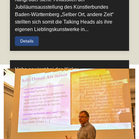
Jubiläumsausstellung des Künstlerbundes
Baden-Württemberg „Selber Ort, andere Zeit“
stellten sich somit die Talking Heads als ihre
eigenen Lieblingskunstwerke in...
Details
Hoba gewinnt bei den Kicker-
Schulmeisterschaften
Schulsozialarbeit und Offene Kinder- und
Jugendarbeit der Stadt Baden-Baden ziehen
positive Bilanz Das Jubiläumsturnier der 10.
Kicker-Schulmeisterschaft war ein voller Erfolg.
Am 20.10.25 fand in Kooperation der Offenen
Kinder- und Jugendarbeit mit der
Schulsozialarbeit Baden-Baden das Jubiläum der