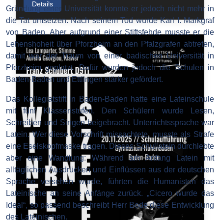
Details
Gründung einer Universität konnte er jedoch nicht mehr in
die Tat umsetzen. Nach seinem Tod wurde Karl I. Markgraf
von Baden. Aber aufgrund einer Stiftsfehde musste er die
Lehenshoheit über Pforzheim an den Pfalzgrafen abtreten,
damit war der Traum von einer badischen Universität in
Pforzheim geplatzt. Dafür wurden jedoch die Schulen in
Baden-Baden und Ettlingen stärker gefördert.
Das Kollegiatstift in Baden-Baden hatte eine Lateinschule
mit fünf Klassenstufen. Den Schülern wurde Lesen,
Schreiben und Singen beigebracht. Unterrichtssprache war
Latein. Wer diese Vorschrift missachtete, musste als Strafe
eine Eselskopfmaske tragen. Dieses Schullatein durchlebte
aber eine Wandlung: Während am Anfang Latein mit
alltäglichen Ausdrücken und Einflüssen aus der deutschen
Sprache versehen wurde, führten die Humanisten das
Lateinische an seine Anfänge zurück. „Cicero wurde das
Ideal“, so passend beschreibt Herr Bode diese Entwicklung
des Lateinischen.