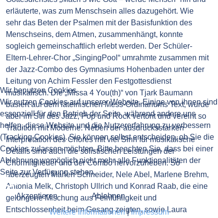
erläuterte, was zum Menschsein alles dazugehört. Wie
sehr das Beten der Psalmen mit der Basisfunktion des
Menschseins, dem Atmen, zusammenhängt, konnte
sogleich gemeinschaftlich erlebt werden. Der Schüler-
Eltern-Lehrer-Chor „SingingPool“ umrahmte zusammen mit
der Jazz-Combo des Gymnasiums Hohenbaden unter der
Leitung von Achim Fessler den Festgottesdienst
Wir benutzen Cookies
musikalisch. Die „Missa 4 You(th)“ von Tjark Baumann
Wir nutzen Cookies auf unserer Website. Einige von ihnen sind
basiert auf dem lateinischen Mess-Ordinariums Text, wurde
essenziell für den Betrieb der Seite, während andere uns
aber im Stil des Jazz, Pop und Rock vertont und vereint so
helfen, diese Website und die Nutzererfahrung zu verbessern
Tradition mit Moderne. Neben der ausdrucksstarken
(Tracking Cookies). Sie können selbst entscheiden, ob Sie die
Interpretation des Chores mit viel Sinn für musikalische
Cookies zulassen möchten. Bitte beachten Sie, dass bei einer
Details sind auch die solistischen Leistungen der
Ablehnung womöglich nicht mehr alle Funktionalitäten der
Chormitglieder und der Combo hervorzuheben. So
Seite zur Verfügung stehen.
♿
überzeugten Marlen Schneider, Nele Abel, Marlene Brehm,
Antonia Melk, Christoph Ullrich und Konrad Raab, die eine
Akzeptieren
Ablehnen
gelungene Mischung aus Feinfühligkeit und
Entschlossenheit beim Gesang zeigten, sowie Laura
Weitere Informationen
|
Impressum