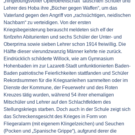
„hingebungsvoller Opferbereitschaft“ tauschten Schüler und
Lehrer des Hoba ihre „Bücher gegen Waffen“, um das
Vaterland gegen den Angriff von „rachsüchtigen, neidischen
Nachbarn“ zu verteidigen. Von der ersten
Kriegsbegeisterung berauscht meldeten sich elf der
fünfzehn Abiturienten und sechs Schüler der Unter- und
Oberprima sowie sieben Lehrer schon 1914 freiwillig. Die
Hälfte dieser vierundzwanzig Männer kehrte nie zurück.
Eindrücklich schilderte Willock, wie am Gymnasium
Hohenbaden im zur Lazarett-Stadt umfunktionierten Baden-
Baden patriotische Feierlichkeiten stattfanden und Schüler
Rekordsummen für die Kriegsanleihen sammelten oder im
Dienste der Kommune, der Feuerwehr und des Roten
Kreuzes tätig wurden, während 54 ihrer ehemaligen
Mitschüler und Lehrer auf den Schlachtfeldern des
Stellungskriegs starben. Doch auch in der Schule zeigt sich
das Schreckensgesicht des Krieges in Form von
Fliegeralarm (mit eigenem Klingelzeichen) und Seuchen
(Pocken und „Spanische Grippe“), aufgrund derer die