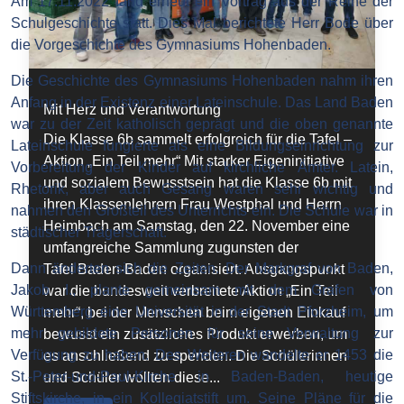
Am 17.11.2022 fand erneut ein Vortrag aus der Reihe der
Schulgeschichte statt. Dies Mal berichtete Herr Bode über
die Vorgeschichte des Gymnasiums Hohenbaden.
Die Geschichte des Gymnasiums Hohenbaden nahm ihren
Anfang in der Existenz einer Lateinschule. Das Land Baden
Mit Herz und Verantwortung
war zu der Zeit katholisch geprägt und die oben genannte
Die Klasse 6b sammelt erfolgreich für die Tafel –
Lateinschule fungierte als eine Bildungseinrichtung zur
Aktion „Ein Teil mehr“ Mit starker Eigeninitiative
Vorbereitung der Kinder auf kirchliche Ämter. Latein,
und sozialem Bewusstsein hat die Klasse 6b mit
Rhetorik, aber auch Gesang waren sehr wichtig und
ihren Klassenlehrern Frau Westphal und Herrn
nahmen den Großteil des Unterrichts ein. Die Schule war in
Heimbach am Samstag, den 22. November eine
städtischer Trägerschaft.
umfangreiche Sammlung zugunsten der
Dann änderten sich die Zeiten. Der Markgraf von Baden,
Tafel Baden-Baden organisiert. Ausgangspunkt
Jakob I., plante gemeinsam mit dem Grafen von
war die bundesweit verbreitete Aktion „Ein Teil
Württemberg eine Universität in der Stadt Pforzheim, um
mehr“, bei der Menschen beim eigenen Einkauf
mehr gebildete Personen für seine Verwaltung zur
bewusst ein zusätzliches Produkt erwerben, um
Verfügung zu haben. Des Weiteren wandelte er 1453 die
es anschließend zu spenden. Die Schülerinnen
St.-Peter-und-Paul-Kirche in Baden-Baden, heutige
und Schüler wollten diese...
Stiftskirche, in ein Kollegiatstift um. Seine Pläne für die