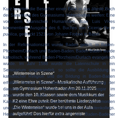
Kurz konnten die Besucher einen Blick in das älteste Buch
der Sammlung des Gymnasiums Hohenbaden werfen: Eine
von dem spanischen Humanisten Juan Luis Vives
kommentierte Ausgabe des 6. Buches von Ciceros
De re
publica
, gedruckt 1521 von Johann Froben in Basel.
In der Reformationszeit wurde Baden geteilt, in Baden-
Pforzheim/Durlach und Baden-Baden. Baden-Baden wurde
katholisch, während Baden-Pforzheim/Durlach evangelisch
wurde. Im Jahr 1588 wurde die Lateinschule in ein
Seminarium umgewandelt, so sollte die Ausbildung in
„Winterreise in Szene“
katholischer Religion und die Bildung in Baden-Baden
„Winterreise in Szene“ - Musikalische Aufführung
erhalten bleiben. Bemerkenswert die Schulordnung der
am Gymnasium Hohenbaden Am 20.11.2025
damaligen Zeit: physische Strafen waren sogar im
wurde den 10. Klassen sowie dem Musikkurs der
angemessenen Maße erlaubt. Stabilisiert wurde der
K2 eine Ehre zuteil: Der berühmte Liederzyklus
Katholizismus in Baden-Baden durch den Jesuitenorden
„Die Winterreise“ wurde bei uns in der Aula
und damit einhergehender Gründung eines Jesuitenkollegs.
aufgeführt! Das hierfür extra angereiste
Heute befindet sich an dem Ort das Baden-Badener